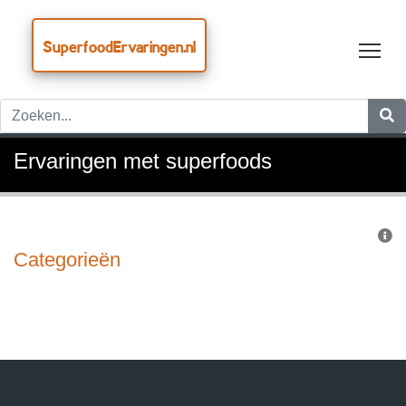
SuperfoodErvaringen.nl
Tog
Ervaringen met superfoods
Categorieën